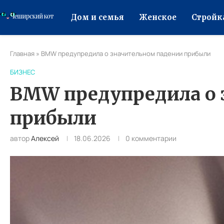
Дом и семья
Женское
Стройк
Главная
»
BMW предупредила о значительном падении прибыли
БИЗНЕС
BMW предупредила о 
прибыли
автор
Алексей
18.06.2026
0 комментарии