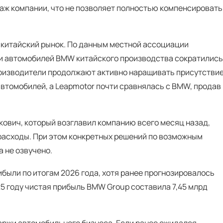
аж компании, что не позволяет полностью компенсировать
 китайский рынок. По данным местной ассоциации
жи автомобилей BMW китайского производства сократились
производители продолжают активно наращивать присутствие
 автомобилей, а Leapmotor почти сравнялась с BMW, продав
ович, который возглавил компанию всего месяц назад,
 расходы. При этом конкретных решений по возможным
 не озвучено.
были по итогам 2026 года, хотя ранее прогнозировалось
5 году чистая прибыль BMW Group составила 7,45 млрд
аржи автомобильного бизнеса. Если ранее ожидался