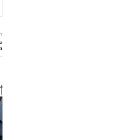
т
а
и