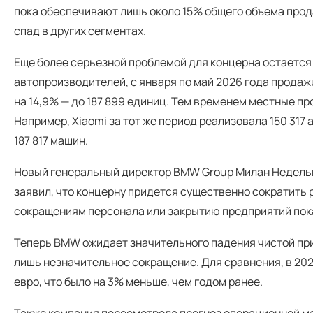
пока обеспечивают лишь около 15% общего объема прод
спад в других сегментах.
Еще более серьезной проблемой для концерна остается
автопроизводителей, с января по май 2026 года прода
на 14,9% — до 187 899 единиц. Тем временем местные 
Например, Xiaomi за тот же период реализовала 150 317
187 817 машин.
Новый генеральный директор BMW Group Милан Недельк
заявил, что концерну придется существенно сократить
сокращениям персонала или закрытию предприятий пока
Теперь BMW ожидает значительного падения чистой при
лишь незначительное сокращение. Для сравнения, в 202
евро, что было на 3% меньше, чем годом ранее.
Также компания пересмотрела прогноз операционной м