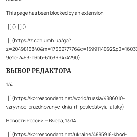
This page has been blocked by an extension
![](
)![](
)
![](https://z.cdn.umh.ua/go?
z=2049816840&m=1766277776&c=1599114092&p0=160337
9e1e-7463-b6bb-61b369474290)
ВЫБОР РЕДАКТОРА
1/4
![](https://korrespondent.net/world/russia/4886010-
vzryvnoe-prazdnovanye-dnia-rf-posledstvyia-ataky)
Новости России — Вчера, 13:14
![](https://korrespondent.net/ukraine/4885918-khod-