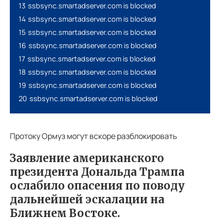
13
ssbsync.smartadserver.com is blocked
14
ssbsync.smartadserver.com is blocked
15
ssbsync.smartadserver.com is blocked
16
ssbsync.smartadserver.com is blocked
17
ssbsync.smartadserver.com is blocked
18
ssbsync.smartadserver.com is blocked
19
ssbsync.smartadserver.com is blocked
20
ssbsync.smartadserver.com is blocked
Протоку Ормуз могут вскоре разблокировать
Заявление американского
президента Дональда Трампа
ослабило опасения по поводу
дальнейшей эскалации на
Ближнем Востоке.