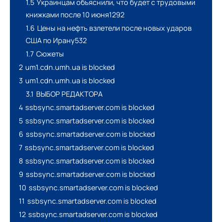
1.5
Украинцам объяснили, что будет с трудовыми
книжками после 10 июня1292
1.6
Цены на нефть взлетели после новых ударов
США по Ирану532
1.7
Сюжеты
2
um1.cdn.umh.ua is blocked
3
um1.cdn.umh.ua is blocked
3.1
ВЫБОР РЕДАКТОРА
4
ssbsync.smartadserver.com is blocked
5
ssbsync.smartadserver.com is blocked
6
ssbsync.smartadserver.com is blocked
7
ssbsync.smartadserver.com is blocked
8
ssbsync.smartadserver.com is blocked
9
ssbsync.smartadserver.com is blocked
10
ssbsync.smartadserver.com is blocked
11
ssbsync.smartadserver.com is blocked
12
ssbsync.smartadserver.com is blocked