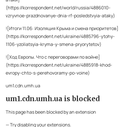
(https://korrespondent.net/world/russia/4886010-
vzryvnoe-prazdnovanye-dnia-rf-posledstvyia-ataky)
![Итоги 11.06: Изоляция Крыма и смена приоритетов]
(https://korrespondent.net/ukraine/4885796-ytohy-
1106-yzoliatsyia-kryma-y-smena-pryorytetov)
![Ход Европы. Что с переговорами по войне]
(https://korrespondent.net/ukraine/4885918-khod-
evropy-chto-s-perehovoramy-po-voine)
um1.cdn.umh.ua
um1.cdn.umh.ua is blocked
This page has been blocked by an extension
— Try disabling your extensions.