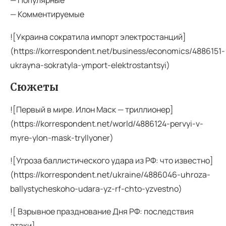
— Комментируемые
![Украина сократила импорт электростанций]
(https://korrespondent.net/business/economics/4886151-
ukrayna-sokratyla-ymport-elektrostantsyi)
Сюжеты
![Первый в мире. Илон Маск — триллионер]
(https://korrespondent.net/world/4886124-pervyi-v-
myre-ylon-mask-tryllyoner)
![Угроза баллистического удара из РФ: что известно]
(https://korrespondent.net/ukraine/4886046-uhroza-
ballystycheskoho-udara-yz-rf-chto-yzvestno)
![ Взрывное празднование Дня РФ: последствия
атаки]