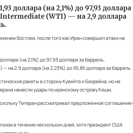
93 доллара (на 2,1%) до 97,93 доллара
Intermediate (WTI) — на 2,9 доллара
ь.
лижнем Востоке, после того как Иран совершил атаки на
оллара (на 2,1%) до 97,93 доллара за баррель,
 — на 2,9 доллара (на 2,23%) до 95,85 доллара за баррель.
тические ракеты в сторону Кувейта и Бахрейна, но не
герана нанесли удары по иранскому острову Кешм.
оскольку Тегеран рассматривал предложенное соглашение 
тоном в течение нескольких дней, хотя президент США
 непрерывно».