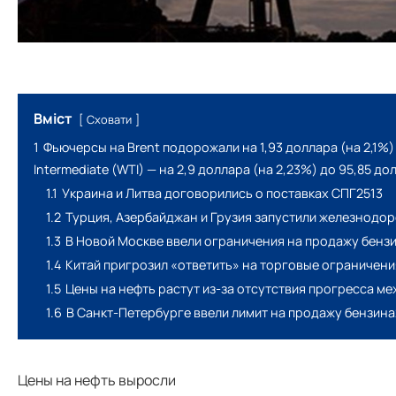
Вміст
Сховати
1
Фьючерсы на Brent подорожали на 1,93 доллара (на 2,1%)
Intermediate (WTI) — на 2,9 доллара (на 2,23%) до 95,85 до
1.1
Украина и Литва договорились о поставках СПГ2513
1.2
Турция, Азербайджан и Грузия запустили железнодо
1.3
В Новой Москве ввели ограничения на продажу бенз
1.4
Китай пригрозил «ответить» на торговые ограничени
1.5
Цены на нефть растут из-за отсутствия прогресса м
1.6
В Санкт-Петербурге ввели лимит на продажу бензина
Цены на нефть выросли