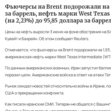
Фьючерсы на Brent подорожали на 1,
за баррель, нефть марки West Texas 
(на 2,23%) до 95,85 доллара за баррел
Цены на нефть выросли 3 июня на фоне обострения на Б
Кувейт и Бахрейн. Об этом сообщает Reuters.
Отмечается, что фьючерсы на Brent подорожали на 1,93 д
американская нефть марки West Texas Intermediate (WTI)
По данным американских военных, Иран запустил баллис
поразил цели. Американские войска в ответ на атаки Те
Рынок ожидал новостей относительно войны в Иране, п
США о прекращении конфликта.
Как писали иранские СМИ, Тегеран не общался с Вашинг
Дональд Трамп заявил, что переговоры «продолжаются