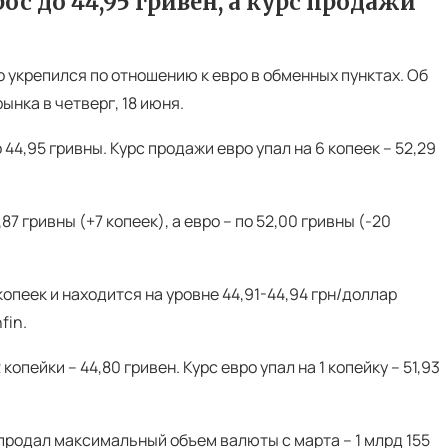
с до 44,95 гривен, а курс продажи
 укрепился по отношению к евро в обменных пунктах. Об
нка в четверг, 18 июня.
 44,95 гривны. Курс продажи евро упал на 6 копеек – 52,29
7 гривны (+7 копеек), а евро – по 52,00 гривны (-20
опеек и находится на уровне 44,91-44,94 грн/доллар
fin.
пейки – 44,80 гривен. Курс евро упал на 1 копейку – 51,93
продал максимальный объем валюты с марта – 1 млрд 155