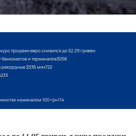
 курс продажи евро снизился до 52,29 гривен.
у банкоматов и терминалов3058
а рекордные $336 млн722
а233
анкнотах номиналом 100 грн114