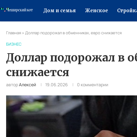
Дом и семья
Женское
Стройк
Главная
»
Доллар подорожал в обменниках, евро снижается
БИЗНЕС
Доллар подорожал в о
снижается
автор
Алексей
19.06.2026
0 комментарии