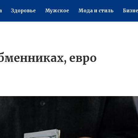
а
Здоровье
Мужское
Мода и стиль
Бизне
бменниках, евро