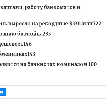
картами, работу банкоматов и
ень выросло на рекордные $336 млн722
изацию биткойна233
дешевеет146
обменниках143
появится на банкнотах номиналом 100