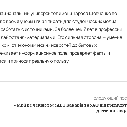
 национальный университет имени Тараса Шевченко по
во время учебы начал писать для студенческих медиа,
 работать с источниками. За более чем 7 лет в профессии
и лайфстайл-материалами. Его сильная сторона — умение
ком: от экономических новостей до бытовых
еживает информационное поле, проверяет факты и
тся и приносят реальную пользу.
следующий пос
«Мрії не чекають»: АВТ Баварія та УАФ підтримуют
дитячий спор