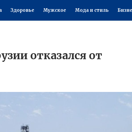
а
Здоровье
Мужское
Мода и стиль
Бизне
узии отказался от