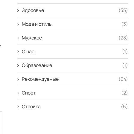
Здоровье
(35)
Мода и стиль
(3)
Мужское
(28)
о
О нас
(1)
Образование
(1)
Рекомендуемые
(64)
Спорт
(2)
Стройка
(6)