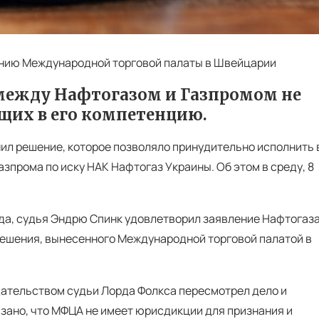
шению Международной торговой палаты в Швейцарии
р между Нафтогазом и Газпромом не
ящих в его компетенцию.
л решение, которое позволяло принудительно исполнить 
зпрома по иску НАК Нафтогаз Украины. Об этом в среду, 8
 года, судья Эндрю Спинк удовлетворил заявление Нафтогаз
решения, вынесенного Международной торговой палатой в
дательством судьи Лорда Фолкса пересмотрел дело и
зано, что МФЦА не имеет юрисдикции для признания и