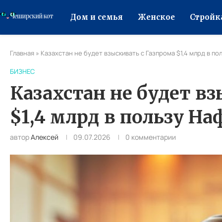
Дом и семья
Женское
Стройк
Главная
»
Казахстан не будет взыскивать с Газпрома $1,4 млрд в по
БИЗНЕС
Казахстан не будет в
$1,4 млрд в пользу На
автор
Алексей
09.07.2026
0 комментарии