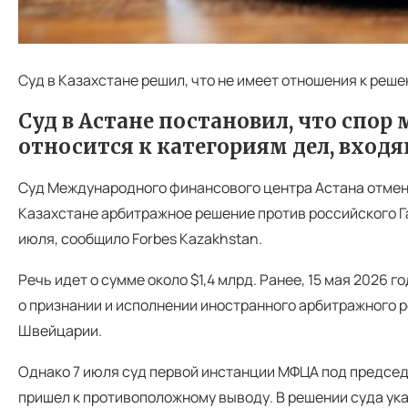
Суд в Казахстане решил, что не имеет отношения к ре
Суд в Астане постановил, что спо
относится к категориям дел, вход
Суд Международного финансового центра Астана отмени
Казахстане арбитражное решение против российского Га
июля, сообщило Forbes Kazakhstan.
Речь идет о сумме около $1,4 млрд. Ранее, 15 мая 2026
о признании и исполнении иностранного арбитражного 
Швейцарии.
Однако 7 июля суд первой инстанции МФЦА под предсе
пришел к противоположному выводу. В решении суда ука