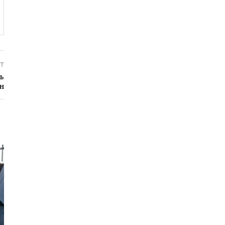
т
ь
н