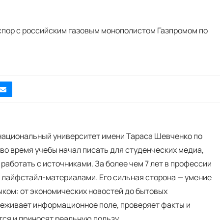
спор с российским газовым монополистом Газпромом по
 национальный университет имени Тараса Шевченко по
во время учебы начал писать для студенческих медиа,
 работать с источниками. За более чем 7 лет в профессии
и лайфстайл-материалами. Его сильная сторона — умение
ком: от экономических новостей до бытовых
еживает информационное поле, проверяет факты и
тся и приносят реальную пользу.