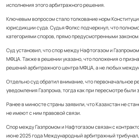
исполнения этого арбитражного решения.
Ключевым вопросом стало толкование норм Конституци
юрисдикции суда. Судья Фолкс подчеркнул, что полно
категориями споров, прямо предусмотренными законом
Суд установил, что спор между Нафтогазом и Газпромом
МФЦА. Также в решении указано, что положения о приз
решений арбитражного центра МФЦА, а не любых между
Отдельно суд обратил внимание, что первоначальное р
уведомления Газпрома, тогда как при пересмотре были 
Ранее в минюсте страны заявили, что Казахстан не ста
не имеют с ним правовой связи.
Спор между Газпромом и Нафтогазом связан с контрактом
июне 2025 года Международный арбитражный трибунал,