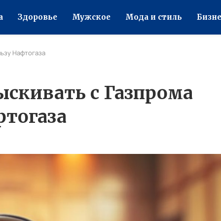
а
Здоровье
Мужское
Мода и стиль
Бизне
льзу Нафтогаза
зыскивать с Газпрома
фтогаза