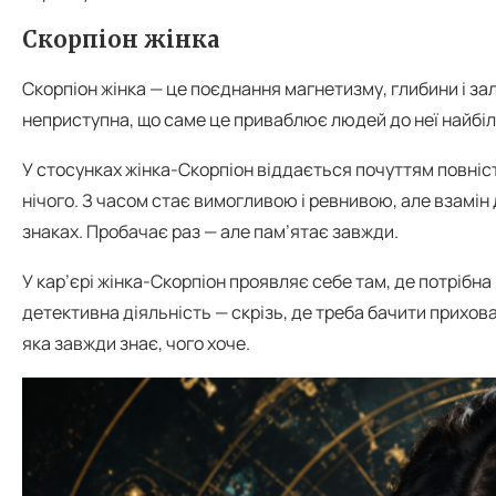
Скорпіон жінка
Скорпіон жінка — це поєднання магнетизму, глибини і залі
неприступна, що саме це приваблює людей до неї найбі
У стосунках жінка-Скорпіон віддається почуттям повніст
нічого. З часом стає вимогливою і ревнивою, але взамін д
знаках. Пробачає раз — але пам’ятає завжди.
У кар’єрі жінка-Скорпіон проявляє себе там, де потрібна і
детективна діяльність — скрізь, де треба бачити прихова
яка завжди знає, чого хоче.