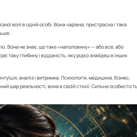
зної волі в одній особі. Вона чарівна, пристрасна і така
льше.
ю. Вона не знає, що таке «наполовину» — або все, або
ає таку глибину і відданість, яку рідко знайдеш в інших
нтуїція, аналіз і витримка. Психологія, медицина, бізнес,
ний шар реальності, вона в своїй стихії. Сильна особистість