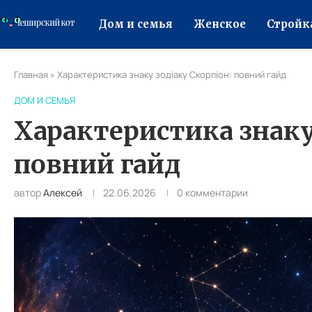
Дом и семья
Женское
Стройк
Главная
»
Характеристика знаку зодіаку Скорпіон: повний гайд
ДОМ И СЕМЬЯ
Характеристика знаку
повний гайд
автор
Алексей
22.06.2026
0 комментарии