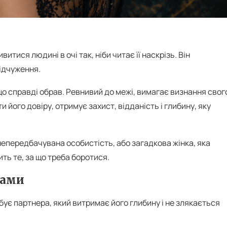
итися людині в очі так, ніби читає її наскрізь. Він
відчуження.
що справді обрав. Ревнивий до межі, вимагає визнання свог
и його довіру, отримує захист, відданість і глибину, яку
непередбачувана особистість, або загадкова жінка, яка
ть те, за що треба боротися.
ками
бує партнера, який витримає його глибину і не злякається