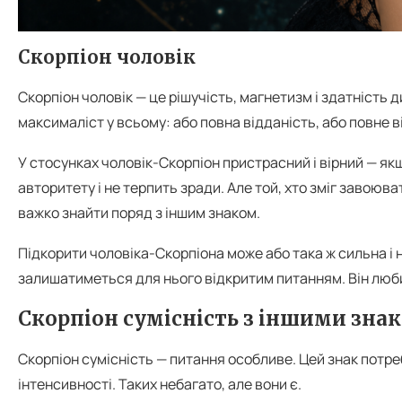
Скорпіон чоловік
Скорпіон чоловік — це рішучість, магнетизм і здатність див
максималіст у всьому: або повна відданість, або повне 
У стосунках чоловік-Скорпіон пристрасний і вірний — як
авторитету і не терпить зради. Але той, хто зміг завоюват
важко знайти поряд з іншим знаком.
Підкорити чоловіка-Скорпіона може або така ж сильна і 
залишатиметься для нього відкритим питанням. Він люби
Скорпіон сумісність з іншими зна
Скорпіон сумісність — питання особливе. Цей знак потре
інтенсивності. Таких небагато, але вони є.