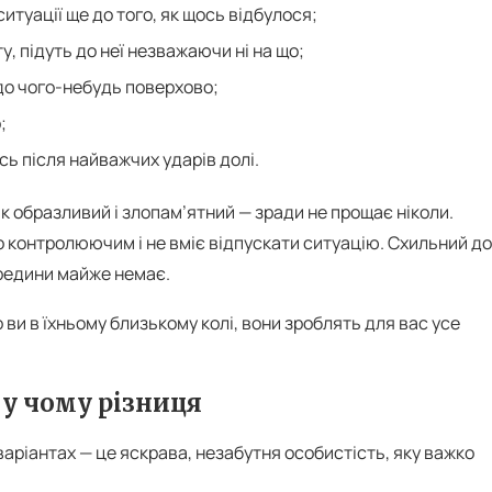
итуації ще до того, як щось відбулося;
у, підуть до неї незважаючи ні на що;
до чого-небудь поверхово;
;
ь після найважчих ударів долі.
ак образливий і злопам’ятний — зради не прощає ніколи.
о контролюючим і не вміє відпускати ситуацію. Схильний до
ередини майже немає.
 ви в їхньому близькому колі, вони зроблять для вас усе
 у чому різниця
варіантах — це яскрава, незабутня особистість, яку важко