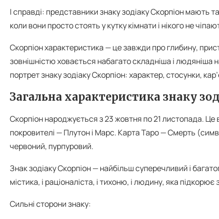
І справді: представники знаку зодіаку Скорпіон мають та
коли вони просто стоять у кутку кімнати і нікого не чіпаю
Скорпіон характеристика — це завжди про глибину, прист
зовнішністю ховається набагато складніша і людяніша на
портрет знаку зодіаку Скорпіон: характер, стосунки, кар’
Загальна характеристика знаку зод
Скорпіон народжується з 23 жовтня по 21 листопада. Це 
покровителі — Плутон і Марс. Карта Таро — Смерть (симво
червоний, пурпуровий.
Знак зодіаку Скорпіон — найбільш суперечливий і багатог
містика, і раціоналіста, і тихоню, і людину, яка підкорю
Сильні сторони знаку: