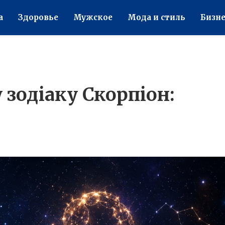
а
Здоровье
Мужское
Мода и стиль
Бизне
 зодіаку Скорпіон: