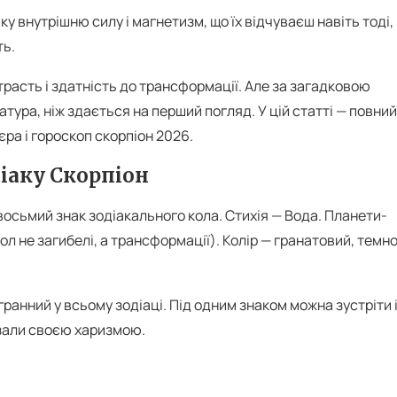
ку внутрішню силу і магнетизм, що їх відчуваєш навіть тоді,
ть.
расть і здатність до трансформації. Але за загадковою
тура, ніж здається на перший погляд. У цій статті — повний
єра і гороскоп скорпіон 2026.
іаку Скорпіон
восьмий знак зодіакального кола. Стихія — Вода. Планети-
л не загибелі, а трансформації). Колір — гранатовий, темн
ранний у всьому зодіаці. Під одним знаком можна зустріти 
є зали своєю харизмою.