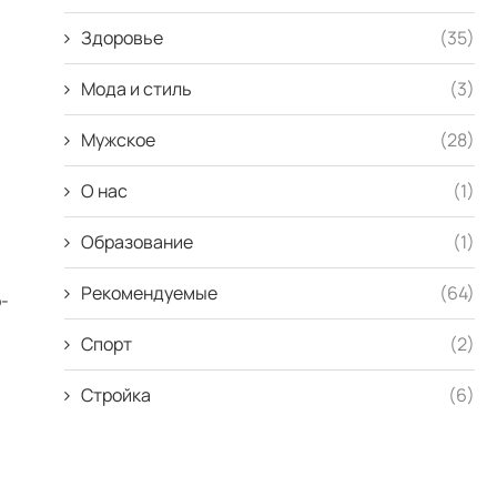
Здоровье
(35)
Мода и стиль
(3)
Мужское
(28)
О нас
(1)
Образование
(1)
Рекомендуемые
(64)
о-
Спорт
(2)
і
Стройка
(6)