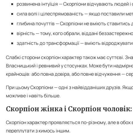
розвинена інтуїція — Скорпіони відчувають людей і с
сила волі і цілеспрямованість — якщо поставили мет
глибина почуттів — Скорпіони не вміють ставитись 
вірність — тому, кого обрали, віддані беззастережно
здатність до трансформації — вміють відроджуватис
Слабкі сторони скорпіон характер також має суттєві. Зн
Власницький і ревнивий у стосунках. Може бути надмірн
крайнощів: або повна довіра, або повне відчуження — с
При цьому Скорпіони — одні з найвідданіших друзів. Якщо
можливе і навіть більше.
Скорпіон жінка і Скорпіон чоловік:
Скорпіон характер проявляється по-різному, але в обох 
переплутати з кимось іншим.