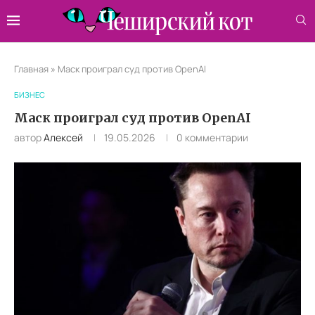
Главная
»
Маск проиграл суд против OpenAI
БИЗНЕС
Маск проиграл суд против OpenAI
автор
Алексей
19.05.2026
0 комментарии