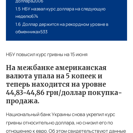
доллара2006
1.5
НБУ назвал курс доллара на следующую
неделю674
1.6
Доллар держится на рекордном уровне в
обменниках533
НБУ повысил курс гривны на 15 июня
На межбанке американская
валюта упала на 5 копеек и
теперь находится на уровне
44,83-44,86 грн/доллар покупка-
продажа.
Национальный банк Украины снова укрепил курс
гривны относительно доллара, но снизил его по
отношению к евро. Об этом свидетельствуют данные