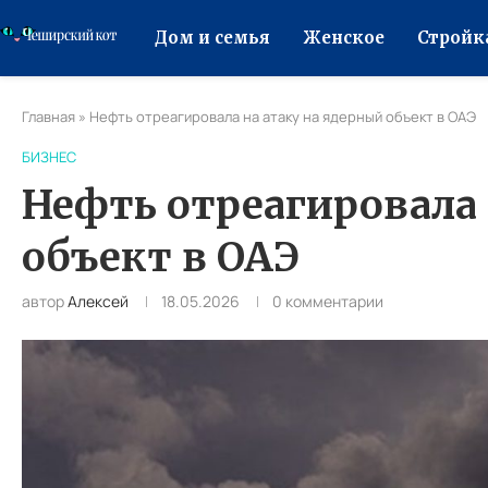
Дом и семья
Женское
Стройк
Главная
»
Нефть отреагировала на атаку на ядерный объект в ОАЭ
БИЗНЕС
Нефть отреагировала 
объект в ОАЭ
автор
Алексей
18.05.2026
0 комментарии