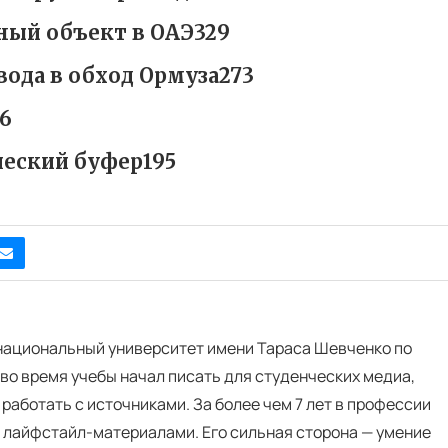
рный объект в ОАЭ329
ода в обход Ормуза273
6
ческий буфер195
 национальный университет имени Тараса Шевченко по
во время учебы начал писать для студенческих медиа,
 работать с источниками. За более чем 7 лет в профессии
и лайфстайл-материалами. Его сильная сторона — умение