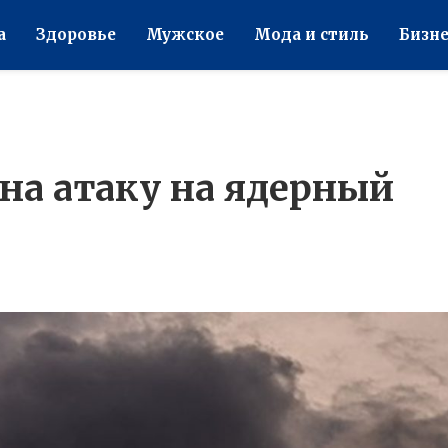
а
Здоровье
Мужское
Мода и стиль
Бизне
на атаку на ядерный