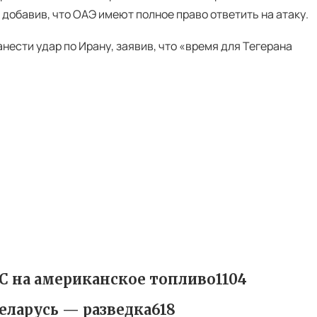
 добавив, что ОАЭ имеют полное право ответить на атаку.
ести удар по Ирану, заявив, что «время для Тегерана
ЭС на американское топливо1104
еларусь — разведка618