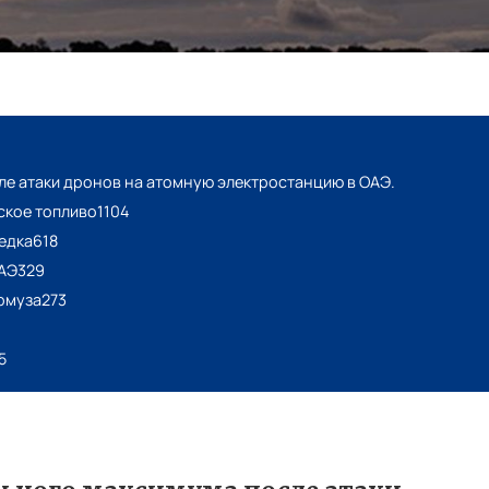
ле атаки дронов на атомную электростанцию в ОАЭ.
ское топливо1104
ведка618
ОАЭ329
рмуза273
5