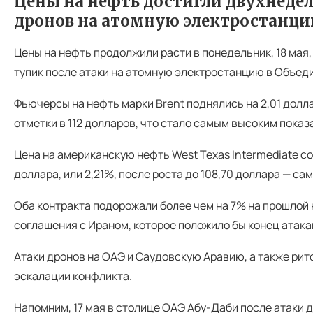
Цены на нефть достигли двухнеде
дронов на атомную электростанцию
Цены на нефть продолжили расти в понедельник, 18 мая
тупик после атаки на атомную электростанцию в Объеди
Фьючерсы на нефть марки Brent поднялись на 2,01 доллара
отметки в 112 долларов, что стало самым высоким показа
Цена на американскую нефть West Texas Intermediate со
доллара, или 2,21%, после роста до 108,70 доллара — са
Оба контракта подорожали более чем на 7% на прошлой
соглашения с Ираном, которое положило бы конец атака
Атаки дронов на ОАЭ и Саудовскую Аравию, а также рит
эскалации конфликта.
Напомним, 17 мая в столице ОАЭ Абу-Даби после атаки 