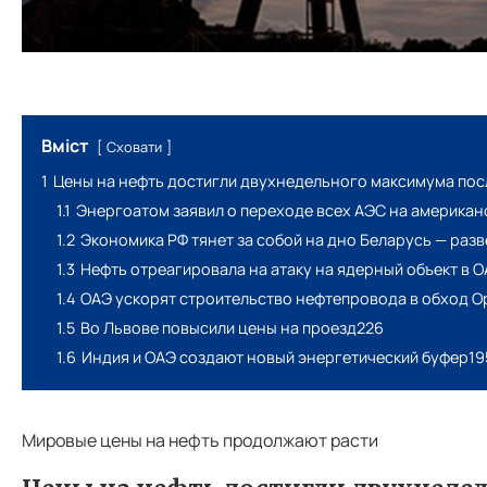
Вміст
Сховати
1
Цены на нефть достигли двухнедельного максимума пос
1.1
Энергоатом заявил о переходе всех АЭС на американ
1.2
Экономика РФ тянет за собой на дно Беларусь — раз
1.3
Нефть отреагировала на атаку на ядерный объект в 
1.4
ОАЭ ускорят строительство нефтепровода в обход О
1.5
Во Львове повысили цены на проезд226
1.6
Индия и ОАЭ создают новый энергетический буфер19
Мировые цены на нефть продолжают расти