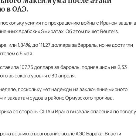
льного максимума после атаки
 в ОАЭ.
, поскольку усилия по прекращению войны с Ираном зашли 
ненных Арабских Эмиратах. Об этом пишет Reuters.
, или 1,84%, до 111,27 доллара за баррель, но не достигли
телем с 5 мая.
ставила 107,75 доллара за баррель, поднявшись на 2,33
мого высокого уровня с 30 апреля.
 неделе, поскольку нет надежды на заключение мирного
м и захватам судов в районе Ормузского пролива.
орика со стороны США и Ирана вызвали опасения по поводу
дрона возникло возгорание возле АЭС Барака. Власти