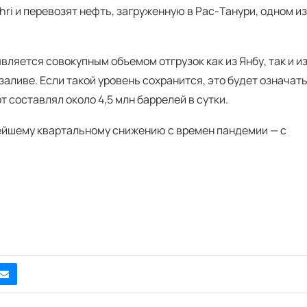
ri и перевозят нефть, загруженную в Рас-Танури, одном из
является совокупным объемом отгрузок как из Янбу, так и и
аливе. Если такой уровень сохранится, это будет означат
 составлял около 4,5 млн баррелей в сутки.
нейшему квартальному снижению с времен пандемии — с