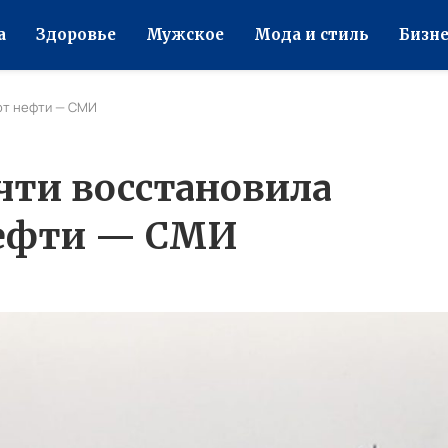
а
Здоровье
Мужское
Мода и стиль
Бизне
рт нефти — СМИ
чти восстановила
нефти — СМИ