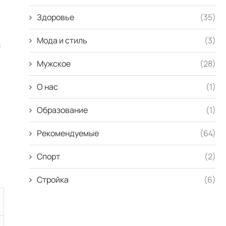
Здоровье
(35)
Мода и стиль
(3)
з
ь
Мужское
(28)
О нас
(1)
Образование
(1)
Рекомендуемые
(64)
Спорт
(2)
Стройка
(6)