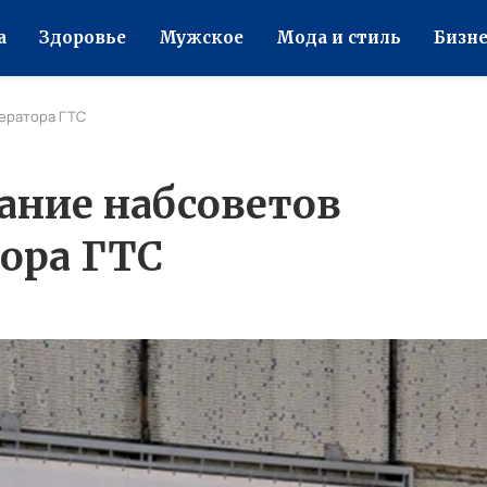
а
Здоровье
Мужское
Мода и стиль
Бизне
ератора ГТС
ние набсоветов
тора ГТС