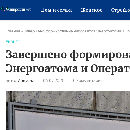
Дом и семья
Женское
Стройк
Главная
»
Завершено формирование набсоветов Энергоатома и Оп
БИЗНЕС
Завершено формирова
Энергоатома и Опера
автор
Алексей
04.07.2026
0 комментарии