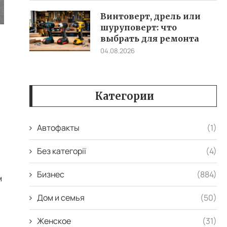
Винтоверт, дрель или
шуруповерт: что
выбрать для ремонта
04.08.2026
Категории
Автофакты
(1)
Без категорії
(4)
Бизнес
(884)
м
Дом и семья
(50)
Женское
(31)