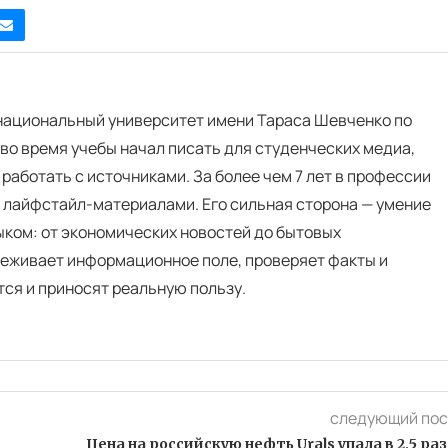
 национальный университет имени Тараса Шевченко по
во время учебы начал писать для студенческих медиа,
 работать с источниками. За более чем 7 лет в профессии
и лайфстайл-материалами. Его сильная сторона — умение
ком: от экономических новостей до бытовых
еживает информационное поле, проверяет факты и
тся и приносят реальную пользу.
следующий пос
Цена на российскую нефть Urals упала в 2,5 ра