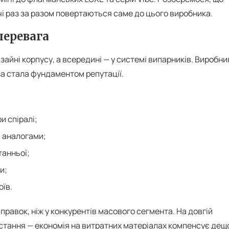
чі раз за разом повертаються саме до цього виробника.
перевага
изайні корпусу, а всередині — у системі випарників. Виробни
аза стала фундаментом репутації.
и спіралі;
и аналогами;
танньої;
и;
оїв.
равок, ніж у конкурентів масового сегмента. На довгій
истання — економія на витратних матеріалах компенсує дещ