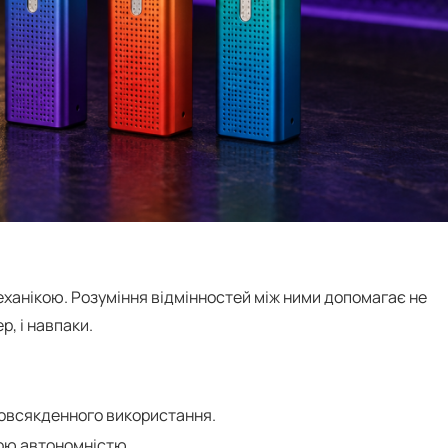
еханікою. Розуміння відмінностей між ними допомагає не
, і навпаки.
повсякденного використання.
ною автономністю.