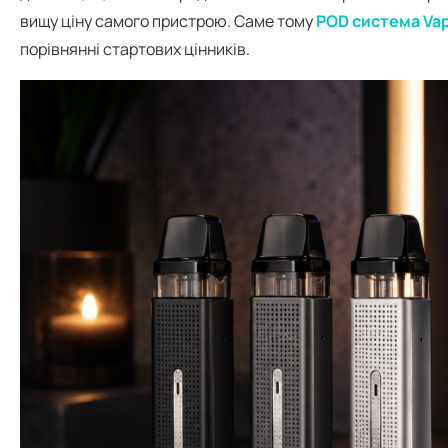
вищу ціну самого пристрою. Саме тому
POD система Va
порівнянні стартових цінників.