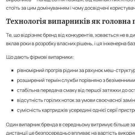
стоїть за цим домінуванням і чому досвідчені користува
Технологія випарників як головна 
Те, що відрізняє бренд від конкурентів, ховається не в д
вклав роки в розробку власних рішень, і ця інженерна б
Що дають фірмові випарники:
рівномірний прогрів рідини за рахунок меш-структур
розширений термін служби порівняно з безіменним
стабільна передача смаку від першої затяжки до ос
відсутність горілих ноток за умови своєчасної замін
сумісність картриджів усередині однієї серії пристр
Один випарник бренда в середньому витримує більше зап
дистанції це безпосередньо впливає на вартість викор