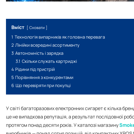
Вміст
Сховати
1
Технологія випарників як головна перевага
2
Лінійки всередині асортименту
3
Автономність і зарядка
3.1
Скільки служать картриджі
4
Рідини під пристрій
5
Порівняння з конкурентами
6
Що перевіряти при покупці
У світі багаторазових електронних сигарет є кілька бренді
це не випадкова репутація, а результат послідовної роб
протягом понад десяти років. У каталозі магазину
Smok
виробників — понад сотня позицій, від компактних XROS 