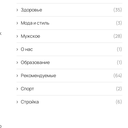
Здоровье
(35)
Мода и стиль
(3)
к
Мужское
(28)
О нас
(1)
Образование
(1)
Рекомендуемые
(64)
Спорт
(2)
Стройка
(6)
о