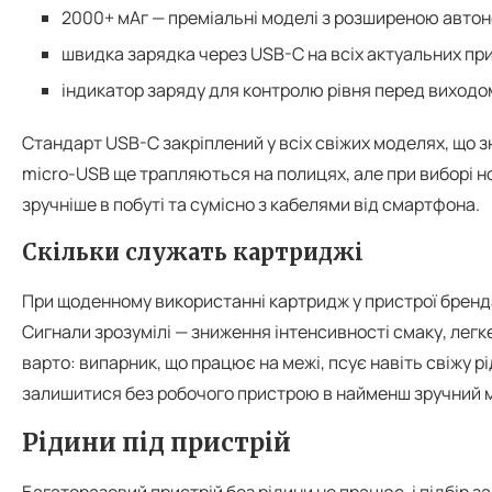
2000+ мАг — преміальні моделі з розширеною авто
швидка зарядка через USB-C на всіх актуальних пр
індикатор заряду для контролю рівня перед виходом
Стандарт USB-C закріплений у всіх свіжих моделях, що зн
micro-USB ще трапляються на полицях, але при виборі н
зручніше в побуті та сумісно з кабелями від смартфона.
Скільки служать картриджі
При щоденному використанні картридж у пристрої бренда
Сигнали зрозумілі — зниження інтенсивності смаку, легке
варто: випарник, що працює на межі, псує навіть свіжу р
залишитися без робочого пристрою в найменш зручний 
Рідини під пристрій
Багаторазовий пристрій без рідини не працює, і підбір 