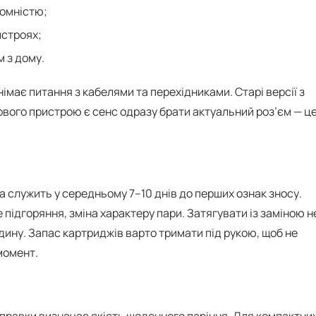
номністю;
истроях;
 з дому.
імає питання з кабелями та перехідниками. Старі версії з
ового пристрою є сенс одразу брати актуальний роз’єм — ц
 служить у середньому 7–10 днів до перших ознак зносу.
 підгоряння, зміна характеру пари. Затягувати із заміною н
ідину. Запас картриджів варто тримати під рукою, щоб не
момент.
заправки визначає якість щоденного паріння. Для компактни