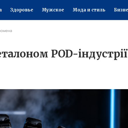
а
Здоровье
Мужское
Мода и стиль
Бизне
еномена
еталоном POD-індустрії