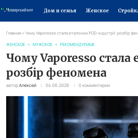
Дом и семья
Женское
Стройк
Главная
»
Чому Vaporesso стала еталоном POD-індустрії: розбір ф
ЖЕНСКОЕ
МУЖСКОЕ
РЕКОМЕНДУЕМЫЕ
Чому Vaporesso стала 
розбір феномена
автор
Алексей
04.06.2026
0 комментарии