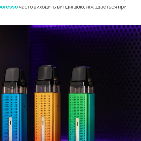
poresso
часто виходить вигіднішою, ніж здається при