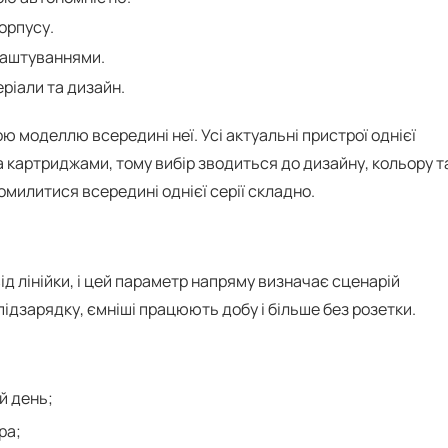
орпусу.
лаштуваннями.
еріали та дизайн.
ю моделлю всередині неї. Усі актуальні пристрої однієї
за картриджами, тому вибір зводиться до дизайну, кольору т
омилитися всередині однієї серії складно.
д лінійки, і цей параметр напряму визначає сценарій
підзарядку, ємніші працюють добу і більше без розетки.
й день;
ра;