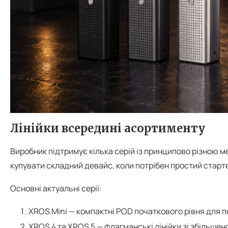
Лінійки всередині асортименту
Виробник підтримує кілька серій із принципово різною м
купувати складний девайс, коли потрібен простий стартер
Основні актуальні серії:
XROS Mini — компактні POD початкового рівня для 
XROS 4 та XROS 5 — флагманські лінійки зі збільше