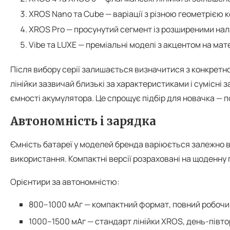
XROS Nano та Cube — варіації з різною геометрією к
XROS Pro — просунутий сегмент із розширеними на
Vibe та LUXE — преміальні моделі з акцентом на мат
Після вибору серії залишається визначитися з конкретно
лінійки зазвичай близькі за характеристиками і сумісні 
ємності акумулятора. Це спрощує підбір для новачка — п
Автономність і зарядка
Ємність батареї у моделей бренда варіюється залежно ві
використання. Компактні версії розраховані на щоденну 
Орієнтири за автономністю:
800–1000 мАг — компактний формат, повний робочи
1000–1500 мАг — стандарт лінійки XROS, день-півто