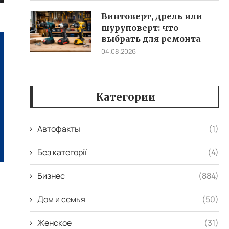
Винтоверт, дрель или
шуруповерт: что
выбрать для ремонта
04.08.2026
Категории
Автофакты
(1)
Без категорії
(4)
Бизнес
(884)
і
Дом и семья
(50)
Женское
(31)