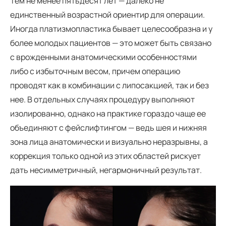
Тем не менее пятьдесят лет — далеко не
единственный возрастной ориентир для операции.
Иногда платизмопластика бывает целесообразна и у
более молодых пациентов — это может быть связано
с врожденными анатомическими особенностями
либо с избыточным весом, причем операцию
проводят как в комбинации с липосакцией, так и без
нее. В отдельных случаях процедуру выполняют
изолированно, однако на практике гораздо чаще ее
объединяют с фейслифтингом — ведь шея и нижняя
зона лица анатомически и визуально неразрывны, а
коррекция только одной из этих областей рискует
дать несимметричный, негармоничный результат.