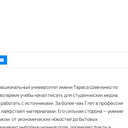
 национальный университет имени Тараса Шевченко по
во время учебы начал писать для студенческих медиа,
 работать с источниками. За более чем 7 лет в профессии
и лайфстайл-материалами. Его сильная сторона — умение
ком: от экономических новостей до бытовых
еживает информационное поле, проверяет факты и