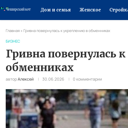
Дом и семья
Женское
Стройк
Главная
»
Гривна повернулась к укреплению в обменниках
БИЗНЕС
Гривна повернулась к
обменниках
автор
Алексей
30.06.2026
0 комментарии