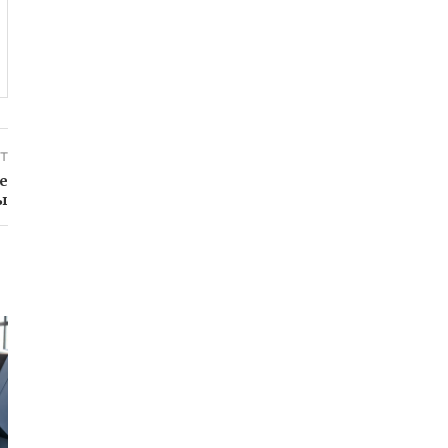
т
е
ы