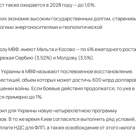
т также ожидается в 2028 году — до 1,6%.
ких экономик высоким государственным долгом, старение
рогими энергоносителями и геополитической
озу МВФ, имеют Мальта и Косово — по 4% ежегодного роста
ережая Сербию (3,52%) и Молдову (3,5%).
 Украины в МВФ называют послевоенное восстановление.
естиций, объем которых может достичь 600 млрд долларов
шении войны. Если боевые действия продолжатся, то уже в
ся примерно до 1%.
брил для Украины новую четырехлетнюю программу
в. В то же время Киев согласился выполнить ряд условий,
 уплате НДС для ФЛП, а также освобождение от этого налога