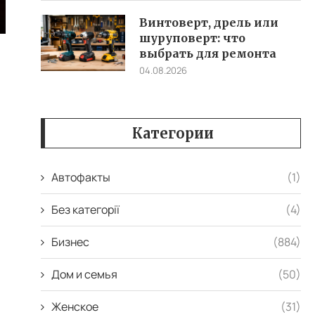
Винтоверт, дрель или
шуруповерт: что
выбрать для ремонта
04.08.2026
Категории
Автофакты
(1)
й
Без категорії
(4)
Бизнес
(884)
Дом и семья
(50)
й
Женское
(31)