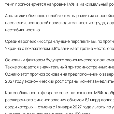
темп прогнозируется на уровне 1,4%, а максимальный рос
Аналитики объясняют слабые темпы развития европейс
населения, невысокой производительностью труда, до
нестабильностью.
Среди европейских стран лучшие перспективы, по прогн
Украина с показателем 3,8% занимает третье место, оп
Основным фактором будущего экономического подъема
Также ожидается значительный приток иностранных инв
Однако этот прогноз основан на предположении о завер
2027 году экономический рост страны может замедлить
Как сообщалось, в феврале совет директоров МВФ одо
расширенного финансирования объемом 8,1 млрд долларо
среди которых — отмена с 1 января 2027 года льготы по
импортных посылок стоимостью до 150 евро.