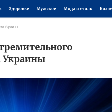
а
Здоровье
Мужское
Мода и стиль
Бизне
ста Украины
стремительного
а Украины