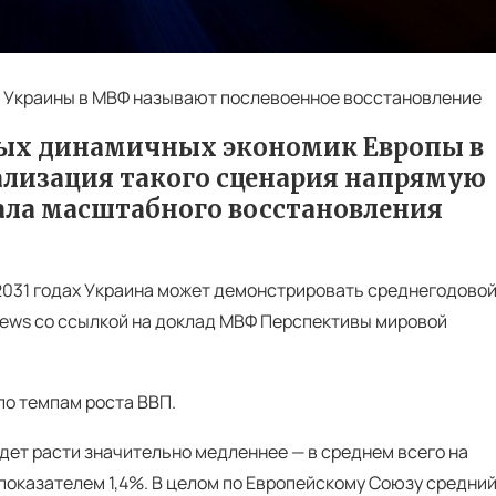
 Украины в МВФ называют послевоенное восстановление
мых динамичных экономик Европы в
ализация такого сценария напрямую
ала масштабного восстановления
2031 годах Украина может демонстрировать среднегодово
onews со ссылкой на доклад МВФ Перспективы мировой
 по темпам роста ВВП.
удет расти значительно медленнее — в среднем всего на
с показателем 1,4%. В целом по Европейскому Союзу средни