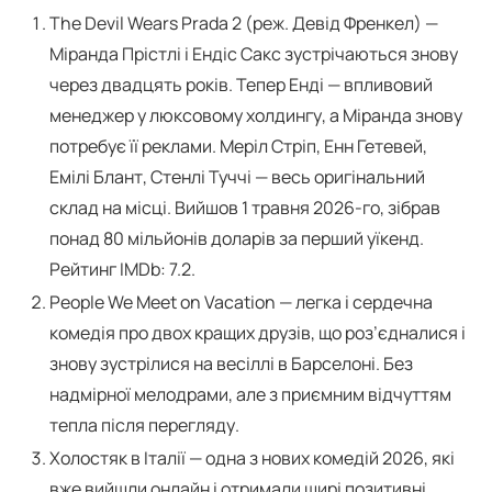
The Devil Wears Prada 2 (реж. Девід Френкел) —
Міранда Прістлі і Ендіс Сакс зустрічаються знову
через двадцять років. Тепер Енді — впливовий
менеджер у люксовому холдингу, а Міранда знову
потребує її реклами. Меріл Стріп, Енн Гетевей,
Емілі Блант, Стенлі Туччі — весь оригінальний
склад на місці. Вийшов 1 травня 2026-го, зібрав
понад 80 мільйонів доларів за перший уїкенд.
Рейтинг IMDb: 7.2.
People We Meet on Vacation — легка і сердечна
комедія про двох кращих друзів, що роз’єдналися і
знову зустрілися на весіллі в Барселоні. Без
надмірної мелодрами, але з приємним відчуттям
тепла після перегляду.
Холостяк в Італії — одна з нових комедій 2026, які
вже вийшли онлайн і отримали щирі позитивні