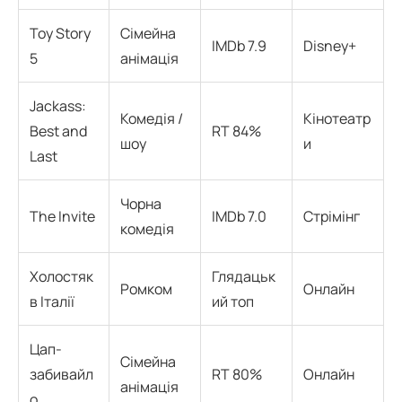
Toy Story
Сімейна
IMDb 7.9
Disney+
5
анімація
Jackass:
Комедія /
Кінотеатр
Best and
RT 84%
шоу
и
Last
Чорна
The Invite
IMDb 7.0
Стрімінг
комедія
Холостяк
Глядацьк
Ромком
Онлайн
в Італії
ий топ
Цап-
Сімейна
забивайл
RT 80%
Онлайн
анімація
о