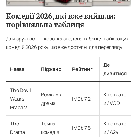
Комедії 2026, які вже вийшли:
порівняльна таблиця
Для зручності — коротка зведена таблиця найкращих
комедій 2026 року, що вже доступні для перегляду.
Де
Назва
Піджанр
Рейтинг
дивитися
The Devil
Ромком /
Кінотеатр
Wears
IMDb 7.2
драма
и / VOD
Prada 2
The
Темна
Кінотеатр
IMDb 7.5
Drama
комедія
и / A24