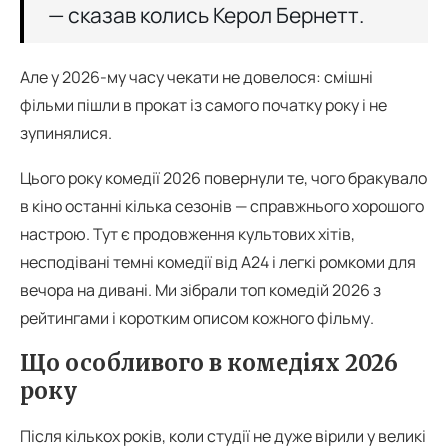
— сказав колись Керол Бернетт.
Але у 2026-му часу чекати не довелося: смішні
фільми пішли в прокат із самого початку року і не
зупинялися.
Цього року комедії 2026 повернули те, чого бракувало
в кіно останні кілька сезонів — справжнього хорошого
настрою. Тут є продовження культових хітів,
несподівані темні комедії від А24 і легкі ромкоми для
вечора на дивані. Ми зібрали топ комедій 2026 з
рейтингами і коротким описом кожного фільму.
Що особливого в комедіях 2026
року
Після кількох років, коли студії не дуже вірили у великі