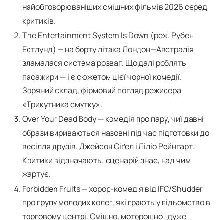
найобговорюваніших смішних фільмів 2026 серед
критиків.
The Entertainment System Is Down (реж. Рубен
Естлунд) — на борту літака Лондон—Австралія
зламалася система розваг. Що далі роблять
пасажири — і є сюжетом цієї чорної комедії.
Зоряний склад, фірмовий погляд режисера
«Трикутника смутку».
Over Your Dead Body — комедія про пару, чиї давні
образи вириваються назовні під час підготовки до
весілля друзів. Джейсон Сіґел і Ліліо Рейнгарт.
Критики відзначають: сценарій знає, над чим
жартує.
Forbidden Fruits — хорор-комедія від IFC/Shudder
про групу молодих колег, які грають у відьомство в
торговому центрі. Смішно, моторошно і дуже