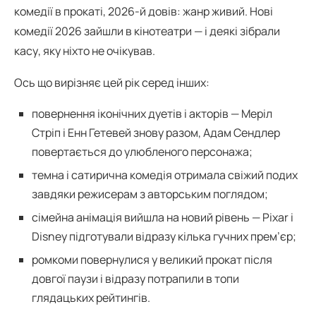
комедії в прокаті, 2026-й довів: жанр живий. Нові
комедії 2026 зайшли в кінотеатри — і деякі зібрали
касу, яку ніхто не очікував.
Ось що вирізняє цей рік серед інших:
повернення іконічних дуетів і акторів — Меріл
Стріп і Енн Гетевей знову разом, Адам Сендлер
повертається до улюбленого персонажа;
темна і сатирична комедія отримала свіжий подих
завдяки режисерам з авторським поглядом;
сімейна анімація вийшла на новий рівень — Pixar і
Disney підготували відразу кілька гучних прем’єр;
ромкоми повернулися у великий прокат після
довгої паузи і відразу потрапили в топи
глядацьких рейтингів.