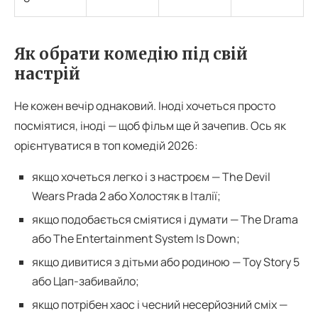
Як обрати комедію під свій
настрій
Не кожен вечір однаковий. Іноді хочеться просто
посміятися, іноді — щоб фільм ще й зачепив. Ось як
орієнтуватися в топ комедій 2026:
якщо хочеться легко і з настроєм — The Devil
Wears Prada 2 або Холостяк в Італії;
якщо подобається сміятися і думати — The Drama
або The Entertainment System Is Down;
якщо дивитися з дітьми або родиною — Toy Story 5
або Цап-забивайло;
якщо потрібен хаос і чесний несерйозний сміх —