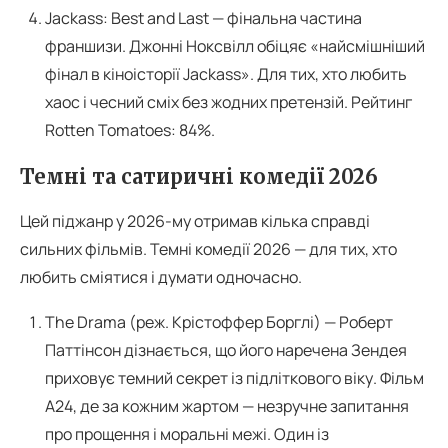
Jackass: Best and Last — фінальна частина
франшизи. Джонні Ноксвілл обіцяє «найсмішніший
фінал в кіноісторії Jackass». Для тих, хто любить
хаос і чесний сміх без жодних претензій. Рейтинг
Rotten Tomatoes: 84%.
Темні та сатиричні комедії 2026
Цей піджанр у 2026-му отримав кілька справді
сильних фільмів. Темні комедії 2026 — для тих, хто
любить сміятися і думати одночасно.
The Drama (реж. Крістоффер Борглі) — Роберт
Паттінсон дізнається, що його наречена Зендея
приховує темний секрет із підліткового віку. Фільм
А24, де за кожним жартом — незручне запитання
про прощення і моральні межі. Один із