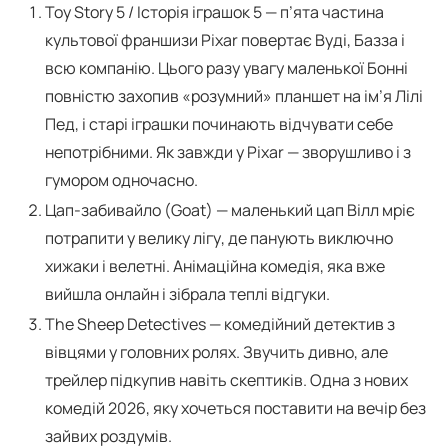
Toy Story 5 / Історія іграшок 5 — п’ята частина
культової франшизи Pixar повертає Вуді, Базза і
всю компанію. Цього разу увагу маленької Бонні
повністю захопив «розумний» планшет на ім’я Лілі
Пед, і старі іграшки починають відчувати себе
непотрібними. Як завжди у Pixar — зворушливо і з
гумором одночасно.
Цап-забивайло (Goat) — маленький цап Вілл мріє
потрапити у велику лігу, де панують виключно
хижаки і велетні. Анімаційна комедія, яка вже
вийшла онлайн і зібрала теплі відгуки.
The Sheep Detectives — комедійний детектив з
вівцями у головних ролях. Звучить дивно, але
трейлер підкупив навіть скептиків. Одна з нових
комедій 2026, яку хочеться поставити на вечір без
зайвих роздумів.