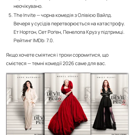
неочікувано.
The Invite — чорна комедія з Олівією Вайлд.
Вечеря у сусідів перетворюється на катастрофу.
Ет Нортон, Сет Роґен, Пенелопа Круз у підтримці.
Рейтинг IMDb: 7.0.
Якщо хочете сміятися і трохи соромитися, що
смієтеся — темні комедії 2026 саме для вас.