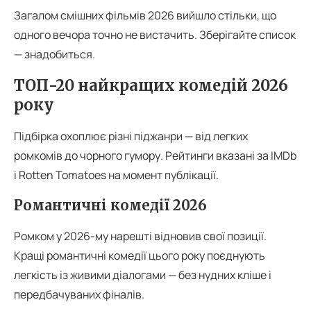
Загалом смішних фільмів 2026 вийшло стільки, що
одного вечора точно не вистачить. Зберігайте список
— знадобиться.
ТОП-20 найкращих комедій 2026
року
Підбірка охоплює різні піджанри — від легких
ромкомів до чорного гумору. Рейтинги вказані за IMDb
і Rotten Tomatoes на момент публікації.
Романтичні комедії 2026
Ромком у 2026-му нарешті відновив свої позиції.
Кращі романтичні комедії цього року поєднують
легкість із живими діалогами — без нудних кліше і
передбачуваних фіналів.