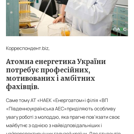
Корреспондент.biz,
Атомна енергетика України
потребує професійних,
мотивованих і амбітних
фахівців.
Саме тому АТ «НАЕК «Енергоатом»і філія «ВП
«Південноукраїнська АЕС»приділяють особливу
увагу роботі з молоддю, яка прагне пов’язати своє
майбутнє з однією з найвідповідальніших і
найперспективніших галузей країни. Для студентів