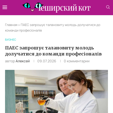
Главная
»
ПАЕС запрошує талановиту молодь долучатися до
команди професіоналів
БИЗНЕС
ПАЕС запрошує талановиту молодь
долучатися до команди професіоналів
автор
Алексей
09.07.2026
0 комментарии