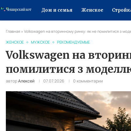
Дом и семья
Женское
Стройк
Главная
»
Volkswagen на вторинному ринку: як не помилитися з мод
ЖЕНСКОЕ
МУЖСКОЕ
РЕКОМЕНДУЕМЫЕ
Volkswagen на вторин
помилитися з моделл
автор
Алексей
07.07.2026
0 комментарии