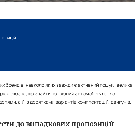
позицій
х брендів, навколо яких завжди є активний пошук і велика
орює ілюзію, що знайти потрібний автомобіль легко.
елями, а й із десятками варіантів комплектацій, двигунів,
сти до випадкових пропозицій