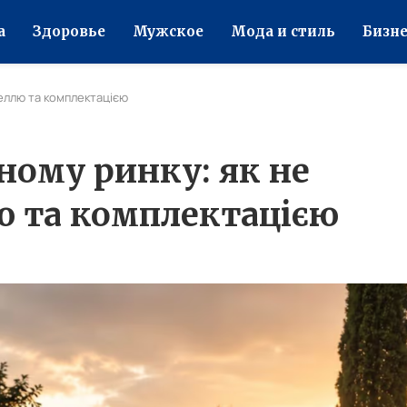
а
Здоровье
Мужское
Мода и стиль
Бизне
еллю та комплектацією
ному ринку: як не
ю та комплектацією