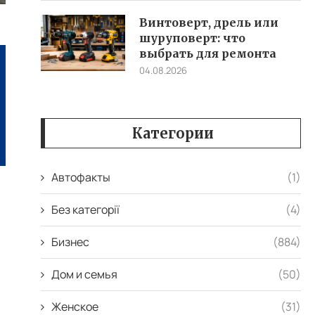
Винтоверт, дрель или
шуруповерт: что
выбрать для ремонта
04.08.2026
Категории
Автофакты
(1)
Без категорії
(4)
Бизнес
(884)
Дом и семья
(50)
Женское
(31)