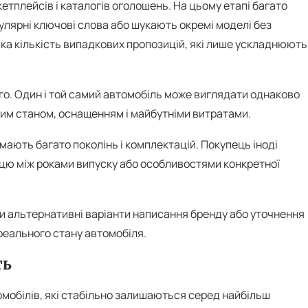
тплейсів і каталогів оголошень. На цьому етапі багато
улярні ключові слова або шукають окремі моделі без
ика кількість випадкових пропозицій, які лише ускладнюють
ого. Один і той самий автомобіль може виглядати однаково
чним станом, оснащенням і майбутніми витратами.
ають багато поколінь і комплектацій. Покупець іноді
ицю між роками випуску або особливостями конкретної
ти альтернативні варіанти написання бренду або уточнення
 реального стану автомобіля.
ть
омобілів, які стабільно залишаються серед найбільш