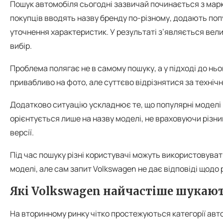
Пошук автомобіля сьогодні зазвичай починається з марке
покупців вводять назву бренду по-різному, додають поп
уточнення характеристик. У результаті з’являється вел
вибір.
Проблема полягає не в самому пошуку, а у підході до нь
привабливо на фото, але суттєво відрізнятися за техні
Додатково ситуацію ускладнює те, що популярні моделі м
орієнтується лише на назву моделі, не враховуючи різн
версії.
Під час пошуку різні користувачі можуть використовува
моделі, але сам запит Volkswagen не дає відповіді щодо
Які Volkswagen найчастіше шукаю
На вторинному ринку чітко простежуються категорії авт