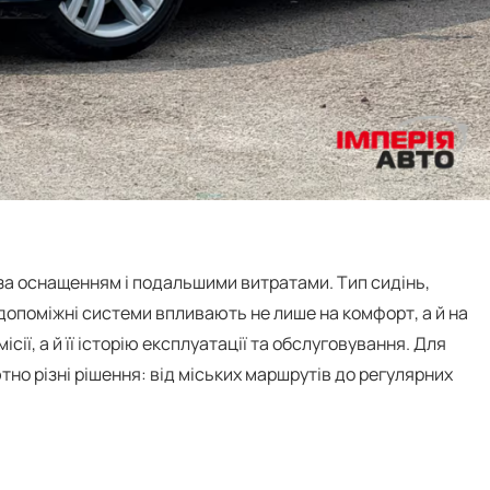
 за оснащенням і подальшими витратами. Тип сидінь,
допоміжні системи впливають не лише на комфорт, а й на
ії, а й її історію експлуатації та обслуговування. Для
но різні рішення: від міських маршрутів до регулярних