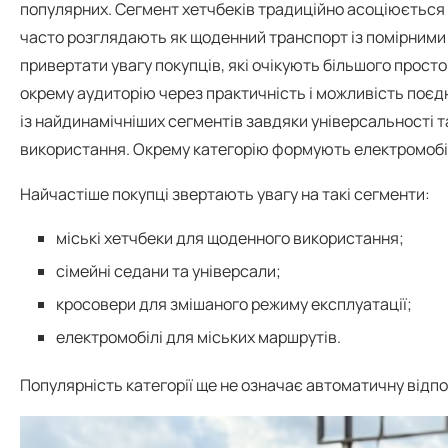
популярних. Сегмент хетчбеків традиційно асоціюється з
часто розглядають як щоденний транспорт із помірним
привертати увагу покупців, які очікують більшого прост
окрему аудиторію через практичність і можливість поє
із найдинамічніших сегментів завдяки універсальності т
використання. Окрему категорію формують електромобілі,
Найчастіше покупці звертають увагу на такі сегменти:
міські хетчбеки для щоденного використання;
сімейні седани та універсали;
кросовери для змішаного режиму експлуатації;
електромобілі для міських маршрутів.
Популярність категорії ще не означає автоматичну відпо