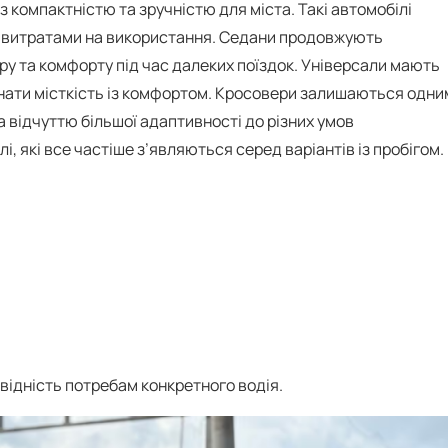
 компактністю та зручністю для міста. Такі автомобілі
и витратами на використання. Седани продовжують
ору та комфорту під час далеких поїздок. Універсали мають
днати місткість із комфортом. Кросовери залишаються одни
а відчуттю більшої адаптивності до різних умов
 які все частіше з’являються серед варіантів із пробігом.
відність потребам конкретного водія.