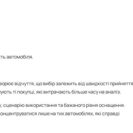
сть автомобіля.
ю
творює відчуття, що вибір залежить від швидкості прийнятт
ють ті покупці, які витрачають більше часу на аналіз.
у, сценарію використання та бажаного рівня оснащення.
онцентруватися лише на тих автомобілях, які справді